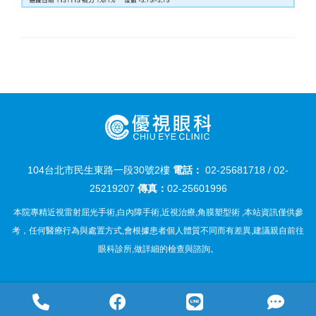
104台北市民生東路一段30號2樓
電話：
02-25681718
/
02-
25219207
傳真：
02-25601996
本院專精近視雷射屈光手術,白內障手術,近視治療,角膜塑型術 ,本站資訊僅供參
考，任何醫療行為與處置方式,會根據患者個人體質不同而有差異,建議親自前往
眼科診所,做詳細的檢查與諮詢。