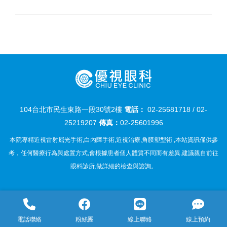
104台北市民生東路一段30號2樓
電話：
02-25681718
/
02-
25219207
傳真：
02-25601996
本院專精近視雷射屈光手術,白內障手術,近視治療,角膜塑型術 ,本站資訊僅供參
考，任何醫療行為與處置方式,會根據患者個人體質不同而有差異,建議親自前往
眼科診所,做詳細的檢查與諮詢。
電話聯絡
粉絲團
線上聯絡
線上預約