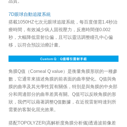
品質。
7D眼球自動追蹤系統
搭載1050HZ七次元眼球追蹤系統，每百度僅需1.4秒治
療時間，有效減少病人固視壓力，反應時間僅0.002
秒，大幅降低雷射位偏，且可以靈活調整瞳孔中心偏
移，以符合預設治療計畫。
角膜Q值（Corneal Q value）是衡量角膜形狀的一種參
數，它通常來描述角膜的前表面的曲率變化。Q值與角
膜的曲率及其光學性質有關係，特別是與角膜的中央部
分和周邊部分的曲率差異有關。Q值可以反映角膜的形
狀，我們可以藉著調整Q值數據，在近視雷射時達到所
需要的客製化屈光效果。
搭配TOPOLYZER(高解析度角膜分析儀)透過波前像差