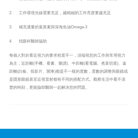
2. 工作環境光線需要充足，越精細的工作亮度要越充足
3. 補充適量的葉黃素與深海魚油Omega-3
4. 找眼科醫師協助
每個人對於看近視力的要求程度不一，須端視您的工作與常用視力
為主，近距離(手機、看書、樂譜)、中距離(看電腦、煮菜切菜)、遠
距離(白板、投影片、開車)都是不一樣的度數，度數的調整與眼鏡或
是隱形眼鏡甚至近視雷射都有不同的搭配方式。觀察生活中看不清
楚的時刻，更能協助醫師一起解決您的問題。