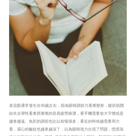
老花眼通常發生在40歲左右，因為眼睛調節力逐漸變差，睫狀肌開
始失去彈性看東西漸漸的容易疲勞痠澀，看手機需要放大字體或是
越拿越遠、焦距的調節也比以前慢很多，看近的時候越需要用力
看，眉心的皺紋也越來越深了，以為眼睛視力出現了問題，慌慌張