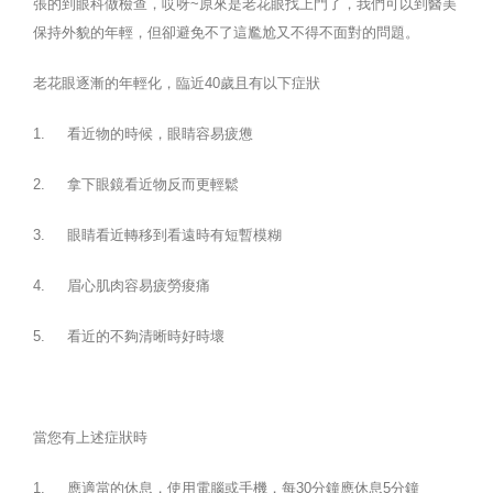
張的到眼科做檢查，哎呀~原來是老花眼找上門了，我們可以到醫美
保持外貌的年輕，但卻避免不了這尷尬又不得不面對的問題。
老花眼逐漸的年輕化，臨近40歲且有以下症狀
1. 看近物的時候，眼睛容易疲憊
2. 拿下眼鏡看近物反而更輕鬆
3. 眼睛看近轉移到看遠時有短暫模糊
4. 眉心肌肉容易疲勞痠痛
5. 看近的不夠清晰時好時壞
當您有上述症狀時
1. 應適當的休息，使用電腦或手機，每30分鐘應休息5分鐘