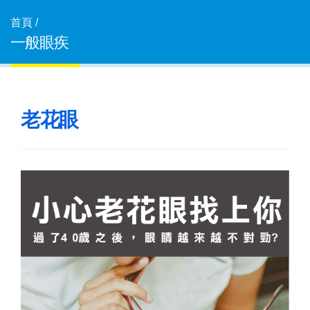
首頁 /
一般眼疾
老花眼