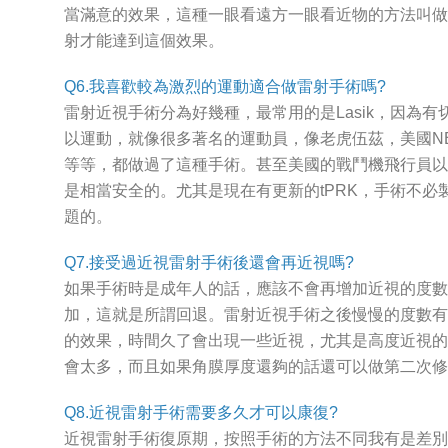
當滿意的效果，這種一眼看遠方一眼看近物的方法叫做mo
射才能達到這個效果。
Q6.我喜歡較為激烈的運動適合做雷射手術嗎?
雷射近視手術分為好幾種，最常用的是Lasik，因為
以運動，就像很多著名的運動員，像老虎伍茲，美國NBA
等等，都做過了這種手術。甚至美國的戰鬥機飛行員以
是相當安全的。尤其是現在有更新的tPRK，手術不
題的。
Q7.接受過近視雷射手術後還會再近視嗎?
如果手術時是成年人的話，應該不會再增加近視的度數
加，這就是所謂回退。雷射近視手術之後慢慢的度數有
的效果，時間久了會出現一些近視，尤其是高度近視的
會太多，而且如果角膜厚度還夠的話還可以做第二次修
Q8.近視雷射手術需要多久才可以康復?
近視雷射手術復原期，按照手術的方法不同我有是差別。