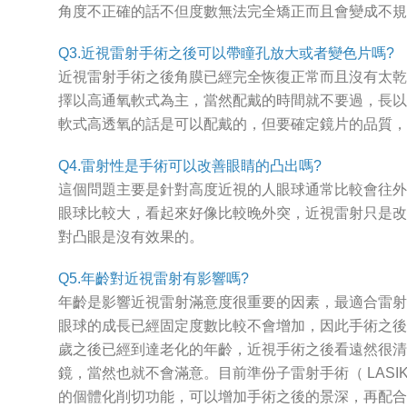
角度不正確的話不但度數無法完全矯正而且會變成不規
Q3.近視雷射手術之後可以帶瞳孔放大或者變色片嗎?
近視雷射手術之後角膜已經完全恢復正常而且沒有太乾
擇以高通氧軟式為主，當然配戴的時間就不要過，長以
軟式高透氧的話是可以配戴的，但要確定鏡片的品質，
Q4.雷射性是手術可以改善眼睛的凸出嗎?
這個問題主要是針對高度近視的人眼球通常比較會往外
眼球比較大，看起來好像比較晚外突，近視雷射只是改
對凸眼是沒有效果的。
Q5.年齡對近視雷射有影響嗎?
年齡是影響近視雷射滿意度很重要的因素，最適合雷射手
眼球的成長已經固定度數比較不會增加，因此手術之後
歲之後已經到達老化的年齡，近視手術之後看遠然很清
鏡，當然也就不會滿意。目前準份子雷射手術（ LAS
的個體化削切功能，可以增加手術之後的景深，再配合