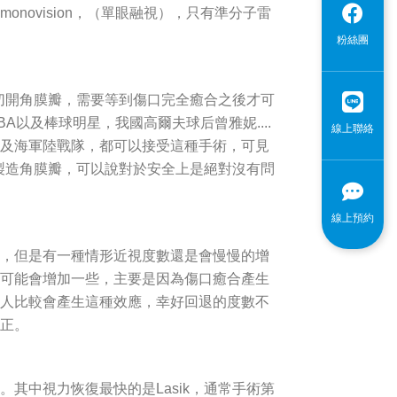
novision，（單眼融視），只有準分子雷
粉絲團
有切開角膜瓣，需要等到傷口完全癒合之後才可
以及棒球明星，我國高爾夫球后曾雅妮....
線上聯絡
及海軍陸戰隊，都可以接受這種手術，可見
必製造角膜瓣，可以說對於安全上是絕對沒有問
線上預約
，但是有一種情形近視度數還是會慢慢的增
可能會增加一些，主要是因為傷口癒合產生
人比較會產生這種效應，幸好回退的度數不
正。
其中視力恢復最快的是Lasik，通常手術第