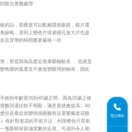
則散光更難處理
燥的話，那麼是可以配戴隱形眼鏡，鏡片選
免缺氧，原則上變色片或者瞳孔放大片也是
並且背帶的時間要更嚴格一些
突，那是因為高度近視者眼軸較長 ，也就是
變角膜的弧度並不會改變眼球的軸長，因此
術的年齡是20到40歲之間，因為20歲之後
度數回退比較不明顯，滿意度就會提高。40
楚但是看近就變得很困難而且需要戴老花眼
電話聯絡
IK）有針對老花的手術方法，利用整份只雷射
一隻眼睛保留淺度數的近視，可達到令人相