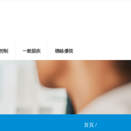
控制
一般眼疾
聯絡優視
首頁 /