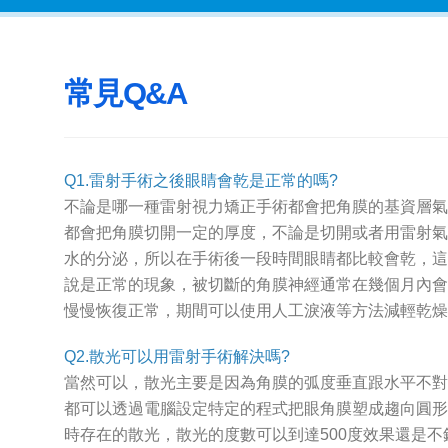
常見Q&A
Q1.雷射手術之後眼睛會乾是正常的嗎?
不論是哪一種雷射視力矯正手術都會把角膜的基資層氣
都會把角膜切開一定的厚度，不論是切開或者用雷射氣
水的分泌，所以在手術後一段時間眼睛都比較會乾，這
說是正常的現象，被切斷的角膜神經通常在幾個月內會
慢慢恢復正常，期間可以使用人工淚液等方法減輕乾燥
Q2.散光可以用雷射手術解決嗎?
當然可以，散光主要是因為角膜的弧度垂直跟水平不對
都可以透過電腦設定特定的程式把眼角膜塑成趨向圓形
時存在的散光，散光的度數可以到達500度效果還是