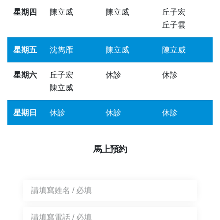
星期四
陳立威
陳立威
丘子宏
丘子雲
星期五
沈雋雁
陳立威
陳立威
星期六
丘子宏
休診
休診
陳立威
星期日
休診
休診
休診
馬上預約