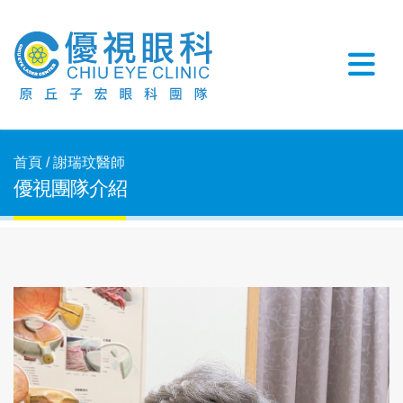
首頁 / 謝瑞玟醫師
優視團隊介紹