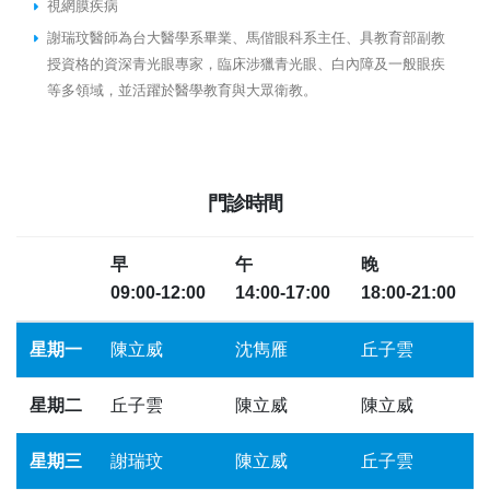
視網膜疾病
謝瑞玟醫師為台大醫學系畢業、馬偕眼科系主任、具教育部副教
授資格的資深青光眼專家，臨床涉獵青光眼、白內障及一般眼疾
等多領域，並活躍於醫學教育與大眾衛教。
門診時間
早
午
晚
09:00-12:00
14:00-17:00
18:00-21:00
星期一
陳立威
沈雋雁
丘子雲
星期二
丘子雲
陳立威
陳立威
星期三
謝瑞玟
陳立威
丘子雲